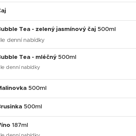
aj
Bubble Tea - zelený jasmínový čaj
500ml
le denní nabídky
Bubble Tea - mléčný
500ml
le denní nabídky
Malinovka
500ml
Brusinka
500ml
Víno
187
ml
le denní nabídky