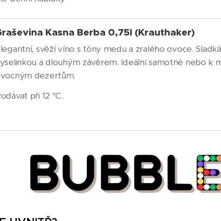
Graševina Kasna Berba 0,75l (Krauthaker)
legantní, svěží víno s tóny medu a zralého ovoce. Sladká
yselinkou a dlouhým závěrem. Ideální samotné nebo k
vocným dezertům.
odávat při 12 °C.