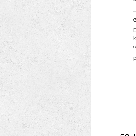
E
k
o
P