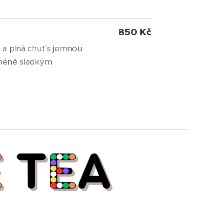
850 Kč
 a plná chuť s jemnou
 méně sladkým