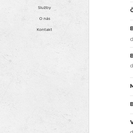
Služby
Č
O nás
Kontakt
d
d
d