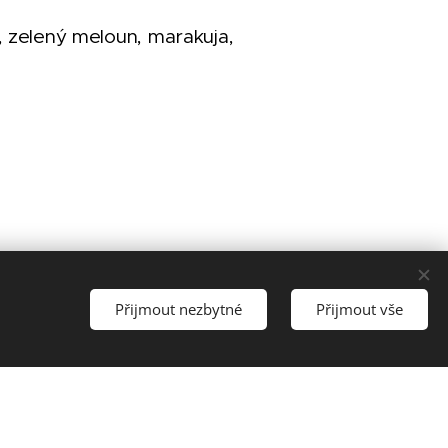
či, zelený meloun, marakuja,
liči, mango, broskev, banán, vodní
Přijmout nezbytné
Přijmout vše
mix...