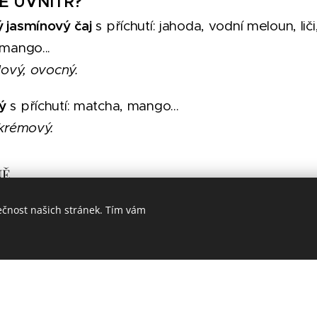
JE UVNITŘ?
 jasmínový čaj
s příchutí: jahoda, vodní meloun, li
mango...
dový, ovocný.
ý
s příchutí: matcha, mango...
krémový.
NĚ
cí kuličky:
granátové jablko, jahoda, zelený meloun, 
ečnost našich stránek. Tím vám
 puse. Sladká šťáva uvnitř.
iči, ananas, jahoda, kokos, mango, meloun, marakuja, 
užné kousky.