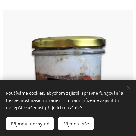
Používáme cookies, abychom zajistili správné fungování a
bezpečnost našich stránek. Tím vám můžeme zajistit tu
nejlepší zkušenost při jejich návštěvě.
Přijmout nezbytné
Přijmout vše