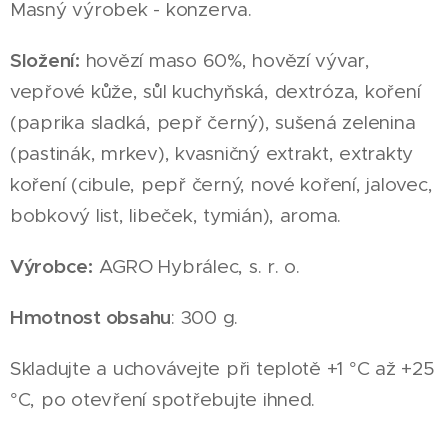
Masný výrobek - konzerva.
Složení:
hovězí maso 60%, hovězí vývar,
vepřové kůže, sůl kuchyňská, dextróza, koření
(paprika sladká, pepř černý), sušená zelenina
(pastinák, mrkev), kvasničný extrakt, extrakty
koření (cibule, pepř černý, nové koření, jalovec,
bobkový list, libeček, tymián), aroma.
Výrobce:
AGRO Hybrálec, s. r. o.
Hmotnost obsahu
: 300 g.
Skladujte a uchovávejte při teplotě +1 °C až +25
°C, po otevření spotřebujte ihned.