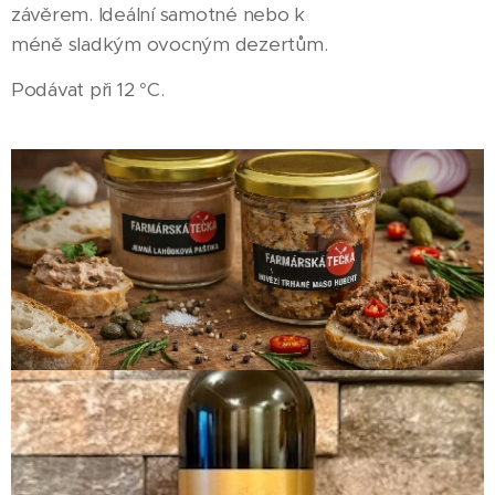
závěrem. Ideální samotné nebo k
méně sladkým ovocným dezertům.
Podávat při 12 °C.