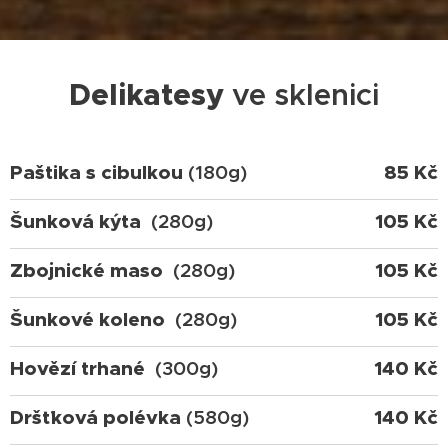
Delikatesy
ve sklenici
Paštika s cibulkou
(180g)
85 Kč
Šunková kýta
(280g)
105 Kč
Zbojnické maso
(280g)
105 Kč
Šunkové koleno
(280g)
105 Kč
Hovězí trhané
(300g)
140 Kč
Dršťková polévka
(580g)
140 Kč