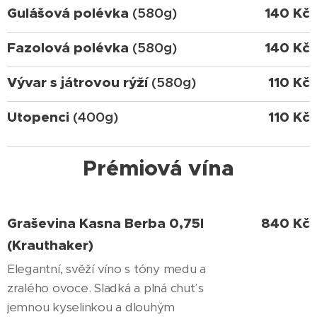
Gulášová polévka
(580g)
140 Kč
Fazolová polévka
(580g)
140 Kč
Vývar s játrovou rýží
(580g)
110 Kč
Utopenci
(400g)
110 Kč
Prémiová vína
Graševina Kasna Berba 0,75l
840 Kč
(Krauthaker)
Elegantní, svěží víno s tóny medu a
zralého ovoce. Sladká a plná chuť s
jemnou kyselinkou a dlouhým